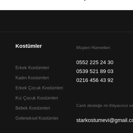
Kostümler
Müşteri Hizmetleri
0552 225 24 30
Erkek Kostümleri
0539 521 89 03
Kadın Kostümleri
0216 456 43 92
Erkek Çocuk Kostümleri
Kız Çocuk Kostümleri
Canlı desteğe mi ihtiyacınız v
Bebek Kostümleri
Geleneksel Kostümler
starkostumevi@gmail.