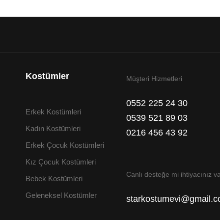
Kostümler
Müşteri Hizmetleri
0552 225 24 30
Erkek Kostümleri
0539 521 89 03
Kadın Kostümleri
0216 456 43 92
Erkek Çocuk Kostümleri
Kız Çocuk Kostümleri
Canlı desteğe mi ihtiyacınız v
Bebek Kostümleri
Geleneksel Kostümler
starkostumevi@gmail.