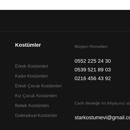
Kostümler
Müşteri Hizmetleri
0552 225 24 30
Erkek Kostümleri
0539 521 89 03
Kadın Kostümleri
0216 456 43 92
Erkek Çocuk Kostümleri
Kız Çocuk Kostümleri
Canlı desteğe mi ihtiyacınız v
Bebek Kostümleri
Geleneksel Kostümler
starkostumevi@gmail.